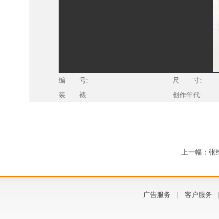
编 号:
尺 寸:
装 裱:
创作年代:
上一幅：张
广告服务
|
客户服务