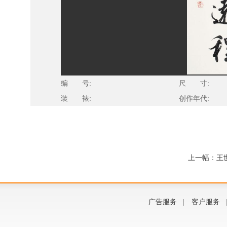
编 号:
尺 寸:
装 裱:
创作年代:
上一幅：王
广告服务
|
客户服务