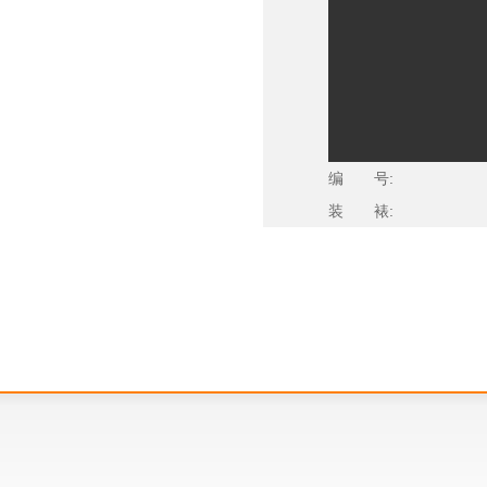
编 号:
装 裱: