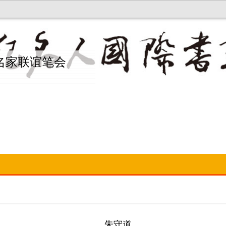
名家联谊笔会
朱守道